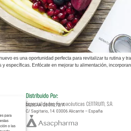
evo es una oportunidad perfecta para revitalizar tu rutina y tra
 y específicas. Enfócate en mejorar tu alimentación, incorpora
Distribuido Por:
Especialidades Farmacéuticas CENTRUM, S.A.
RGSEAA: 26.09272/A
C/ Sagitario, 14. 03006 Alicante – España
ies para
 estas
ción o las