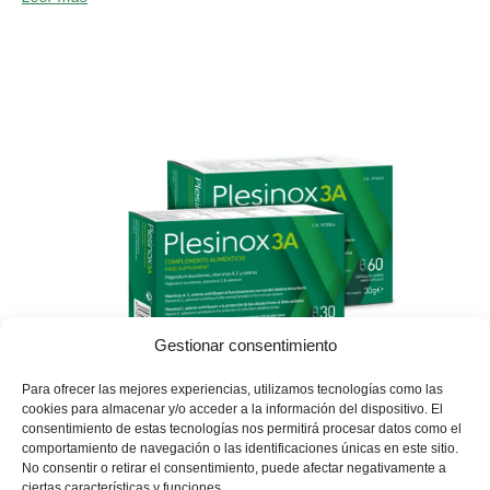
Gestionar consentimiento
Para ofrecer las mejores experiencias, utilizamos tecnologías como las
Distribuido Por:
cookies para almacenar y/o acceder a la información del dispositivo. El
Especialidades Farmacéuticas CENTRUM, S.A.
consentimiento de estas tecnologías nos permitirá procesar datos como el
RGSEAA: 26.09272/A
comportamiento de navegación o las identificaciones únicas en este sitio.
C/ Sagitario, 14. 03006 Alicante – España
No consentir o retirar el consentimiento, puede afectar negativamente a
ciertas características y funciones.