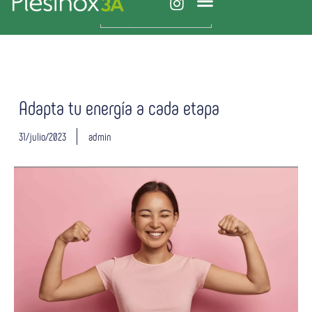
Español
Plesinox 3A
Vitaminas y minerales
Sistema inmune
Adapta tu energía a cada etapa
31/julio/2023
admin