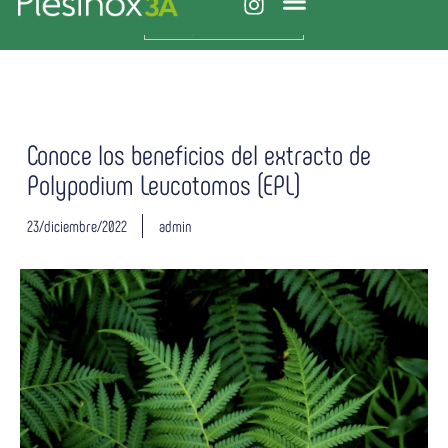
Español
Plesinox 3A
Vitaminas y minerales
Sistema inmune
Conoce los beneficios del extracto de
Polypodium Leucotomos (EPL)
23/diciembre/2022
admin