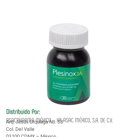
Distribuido Por:
ASACPHARMA MÉXICO – IPI ASAC MÉXICO, S.A. DE C.V.
Arq. Jesús Urquiaga No. 38
Col. Del Valle
03100 CDMX – México