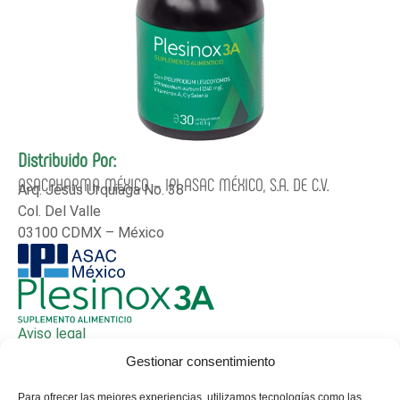
Distribuido Por:
ASACPHARMA MÉXICO – IPI ASAC MÉXICO, S.A. DE C.V.
Arq. Jesús Urquiaga No. 38
Col. Del Valle
03100 CDMX – México
Aviso legal
Política de privacidad
Gestionar consentimiento
Políticia de cookies
Para ofrecer las mejores experiencias, utilizamos tecnologías como las