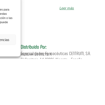
Leer más
ies para
 estas
ción o las
, puede
rencias
Distribuido Por:
Especialidades Farmacéuticas CENTRUM, S.A.
RGSEAA: 26.09272/A
C/ Sagitario, 14. 03006 Alicante – España